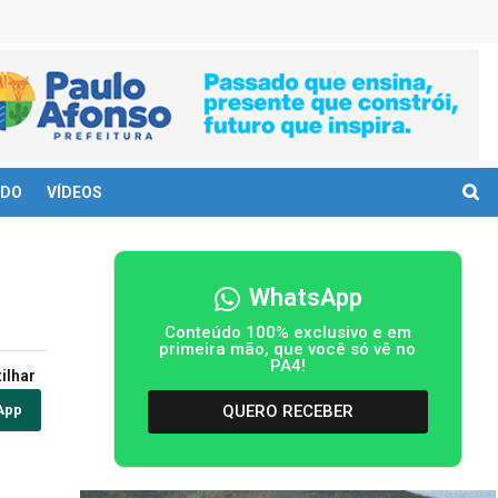
DO
VÍDEOS
WhatsApp
Conteúdo 100% exclusivo e em
primeira mão, que você só vê no
PA4!
ilhar
QUERO RECEBER
App