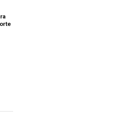
ura
orte