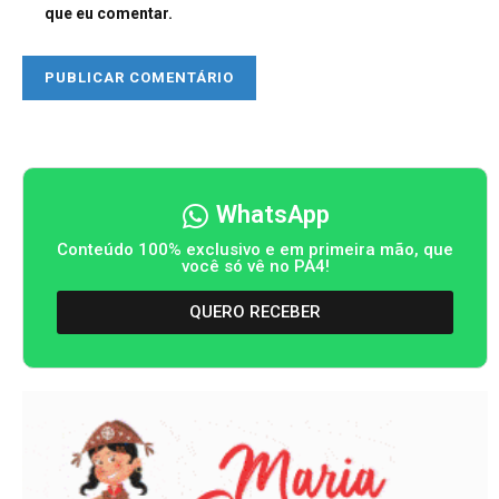
que eu comentar.
WhatsApp
Conteúdo 100% exclusivo e em primeira mão, que
você só vê no PA4!
QUERO RECEBER