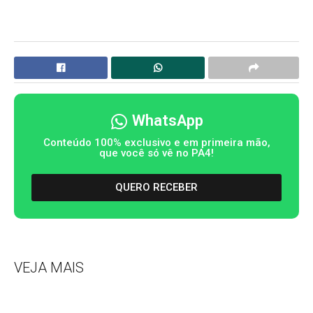
WhatsApp
Conteúdo 100% exclusivo e em primeira mão,
que você só vê no PA4!
QUERO RECEBER
VEJA MAIS