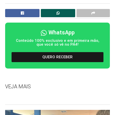
WhatsApp
Conteúdo 100% exclusivo e em primeira mão,
que você só vê no PA4!
QUERO RECEBER
VEJA MAIS