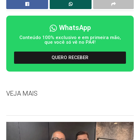
WhatsApp
Conteúdo 100% exclusivo e em primeira mão,
que você só vê no PA4!
QUERO RECEBER
VEJA MAIS