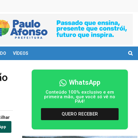
DO
VÍDEOS
ão
WhatsApp
Conteúdo 100% exclusivo e em
primeira mão, que você só vê no
PA4!
QUERO RECEBER
ilhar
App