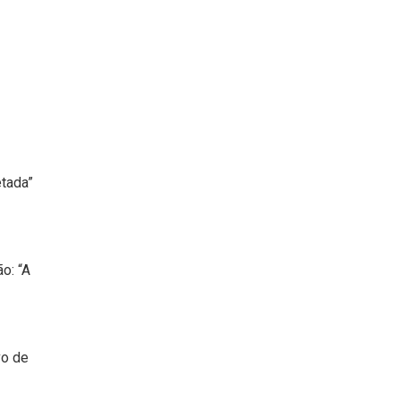
etada”
o: “A
vo de