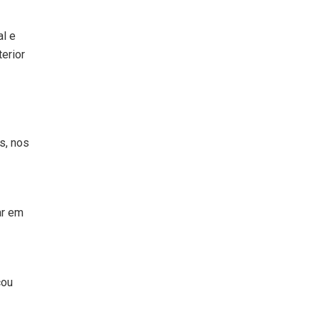
al e
erior
s, nos
ar em
cou