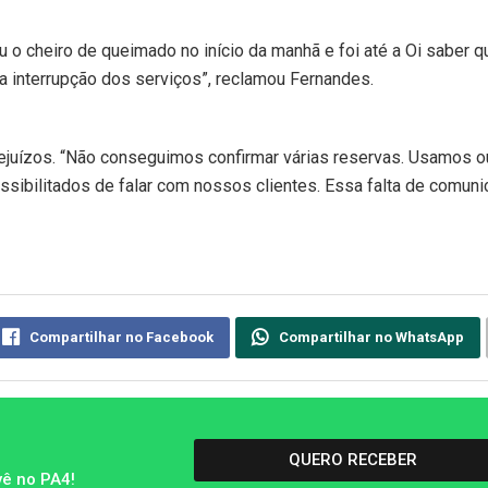
iu o cheiro de queimado no início da manhã e foi até a Oi saber 
m a interrupção dos serviços”, reclamou Fernandes.
prejuízos. “Não conseguimos confirmar várias reservas. Usamos o
sibilitados de falar com nossos clientes. Essa falta de comun
Compartilhar no Facebook
Compartilhar no WhatsApp
QUERO RECEBER
vê no PA4!