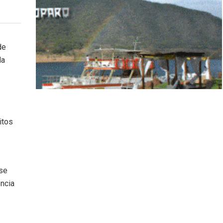
de
da
itos
 se
ncia