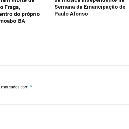
rmam morte de
Semana da Emancipação de
o Fraga,
Paulo Afonso
ntro do próprio
emoabo-BA
*
ão marcados com