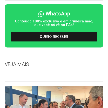
WhatsApp
Conteúdo 100% exclusivo e em primeira mão,
que você só vê no PA4!
QUERO RECEBER
VEJA MAIS