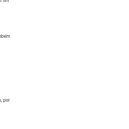
o fim
ambém
, por