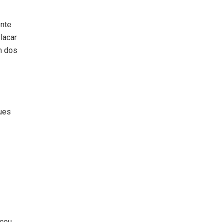
onte
lacar
m dos
ques
sceu