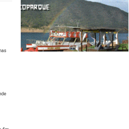
mas
nde