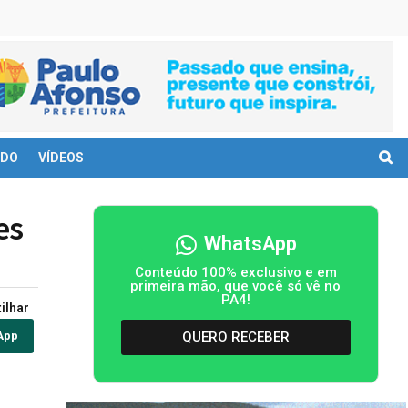
DO
VÍDEOS
es
WhatsApp
Conteúdo 100% exclusivo e em
primeira mão, que você só vê no
PA4!
ilhar
QUERO RECEBER
App