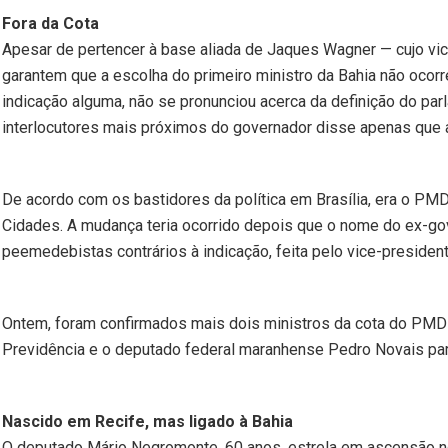
Fora da Cota
Apesar de pertencer à base aliada de Jaques Wagner — cujo vic
garantem que a escolha do primeiro ministro da Bahia não ocor
indicação alguma, não se pronunciou acerca da definição do pa
interlocutores mais próximos do governador disse apenas que 
De acordo com os bastidores da política em Brasília, era o PMD
Cidades. A mudança teria ocorrido depois que o nome do ex-gov
peemedebistas contrários à indicação, feita pelo vice-presiden
Ontem, foram confirmados mais dois ministros da cota do PMDB: 
Previdência e o deputado federal maranhense Pedro Novais par
Nascido em Recife, mas ligado à Bahia
O deputado Mário Negromonte, 60 anos, estrela em ascensão no 