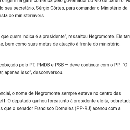
 origem na gafe cometida pelo governador do Rio de Janeiro. N
 seu secretário, Sérgio Côrtes, para comandar o Ministério da
ista de ministeriáveis.
o que quem indica é a presidente”, ressaltou Negromonte. Ele t
me, bem como suas metas de atuação à frente do ministério.
 cobiçado pelo PT, PMDB e PSB — deve continuar com o PP. “O
ar, apenas isso”, desconversou.
encial, o nome de Negromonte sempre esteve no centro das
 O deputado ganhou força junto à presidente eleita, sobretudo
ois que o senador Francisco Dorneles (PP-RJ) acenou com a