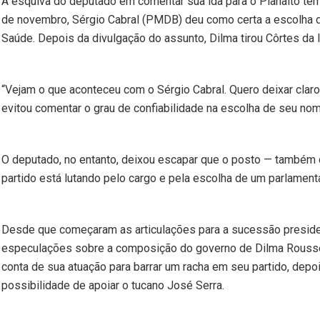
A esquiva do deputado em comentar sua ida para o Planalto tem
de novembro, Sérgio Cabral (PMDB) deu como certa a escolha do
Saúde. Depois da divulgação do assunto, Dilma tirou Côrtes da l
“Vejam o que aconteceu com o Sérgio Cabral. Quero deixar clar
evitou comentar o grau de confiabilidade na escolha de seu no
O deputado, no entanto, deixou escapar que o posto — também
partido está lutando pelo cargo e pela escolha de um parlament
Desde que começaram as articulações para a sucessão presid
especulações sobre a composição do governo de Dilma Rousseff.
conta de sua atuação para barrar um racha em seu partido, dep
possibilidade de apoiar o tucano José Serra.