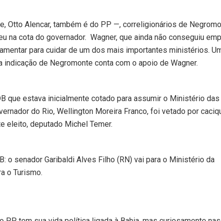
e, Otto Alencar, também é do PP —, correligionários de Negrom
reu na cota do governador. Wagner, que ainda não conseguiu emp
rlamentar para cuidar de um dos mais importantes ministérios. U
a indicação de Negromonte conta com o apoio de Wagner.
B que estava inicialmente cotado para assumir o Ministério das
ernador do Rio, Wellington Moreira Franco, foi vetado por caci
te eleito, deputado Michel Temer.
o senador Garibaldi Alves Filho (RN) vai para o Ministério da
a o Turismo.
PP, tem sua vida política ligada à Bahia, mas curiosamente na