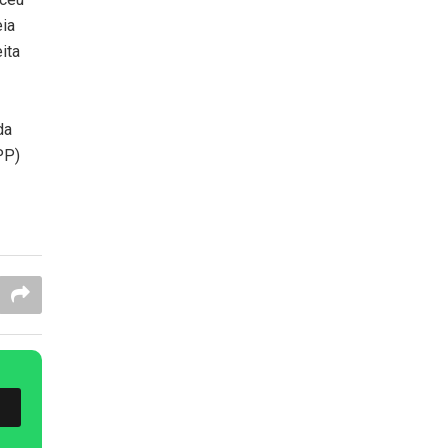
eia
ita
da
PP)