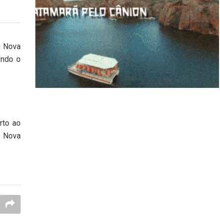
u Nova
endo o
rto ao
a Nova