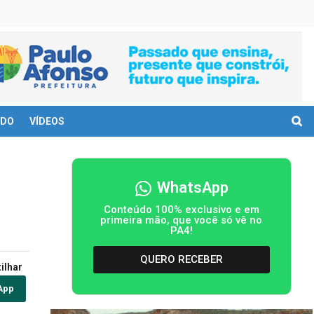
DO
VÍDEOS
WhatsApp
Conteúdo 100% exclusivo e em
primeira mão, que você só vê no
PA4!
QUERO RECEBER
ilhar
App