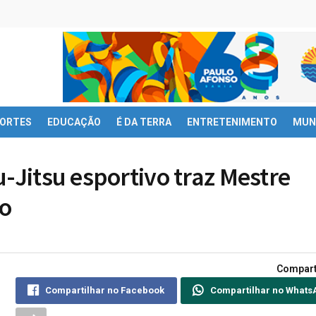
ORTES
EDUCAÇÃO
É DA TERRA
ENTRETENIMENTO
MUN
-Jitsu esportivo traz Mestre
ro
Compart
Compartilhar no Facebook
Compartilhar no Whats