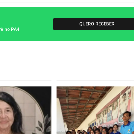
QUERO RECEBER
vê no PA4!