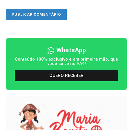
WhatsApp
Conteúdo 100% exclusivo e em primeira mão, que
você só vê no PA4!
QUERO RECEBER