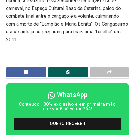
durante a festa momesca acontece na terça-feira de
carnaval, no Espaço Cultural Raso da Catarina, palco do
combate final entre o cangaço e a volante, culminando
com a morte de “Lampião e Maria Bonita”. Os Cangaceiros
e a Volante já se preparam para mais uma “batalha” em
2011.
WhatsApp
Conteúdo 100% exclusivo e em primeira mão,
que você só vê no PA4!
QUERO RECEBER