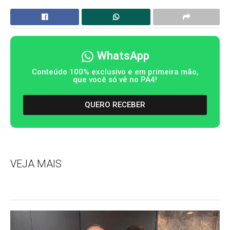
WhatsApp
Conteúdo 100% exclusivo e em primeira mão,
que você só vê no PA4!
QUERO RECEBER
VEJA MAIS