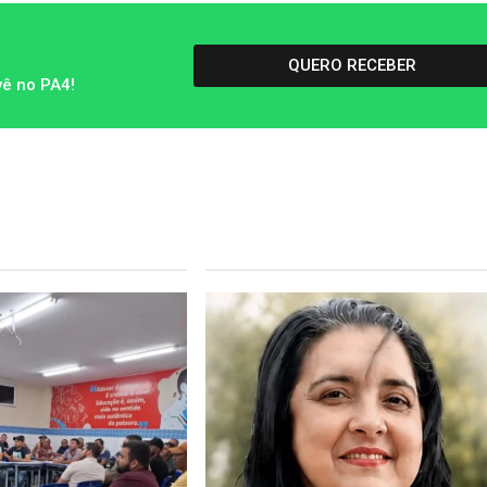
QUERO RECEBER
vê no PA4!