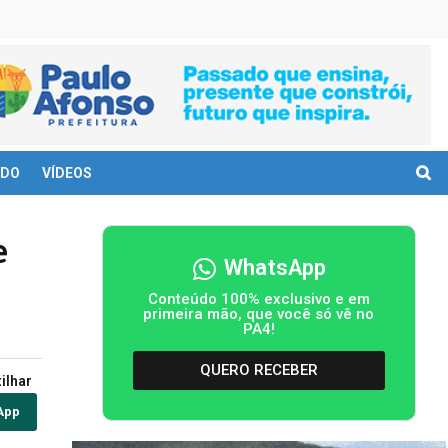
DO
VÍDEOS
e
WhatsApp
Conteúdo 100% exclusivo e em
primeira mão, que você só vê no
PA4!
QUERO RECEBER
ilhar
App