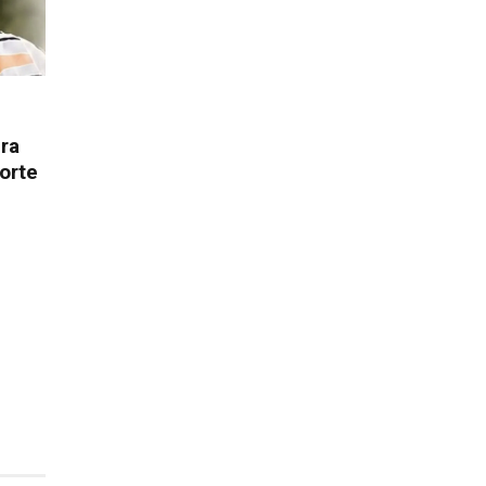
ura
orte