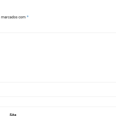
*
ão marcados com
Site