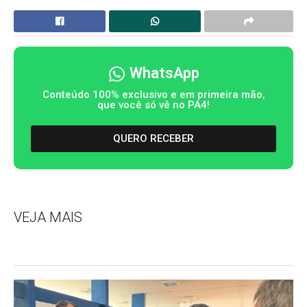
WhatsApp
Conteúdo 100% exclusivo e em primeira mão,
que você só vê no PA4!
QUERO RECEBER
VEJA MAIS