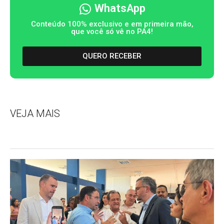
WhatsApp
Conteúdo 100% exclusivo e em primeira mão,
que você só vê no PA4!
QUERO RECEBER
VEJA MAIS