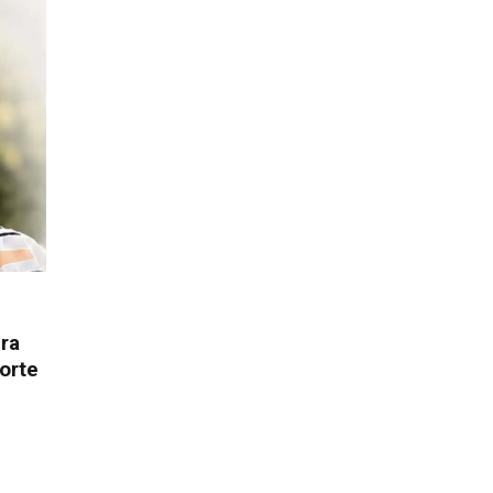
ura
orte