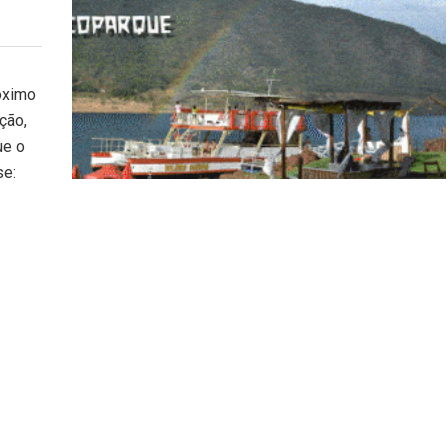
óximo
ção,
ue o
se: