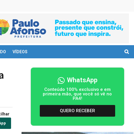
DO
VÍDEOS
a
WhatsApp
Conteúdo 100% exclusivo e em
primeira mão, que você só vê no
PA4!
QUERO RECEBER
ilhar
App