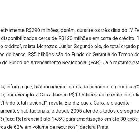
fetivamente R$290 milhões, porém, durante os três dias do IV F
disponibilizados cerca de R$120 milhões em carta de crédito. “
crédito”, relata Menezes Júnior. Segundo ele, do total orçado 
rios do banco, R$5 bilhões são do Fundo de Garantia do Tempo d
o do Fundo de Arrendamento Residencial (FAR). Já o restante es
ata, informa que, historicamente, o estado consome em média 5
o, por exemplo, a Caixa liberou R$19 bilhões em crédito imobiliá
% do total nacional”, revela. Ele diz que a Caixa é o agente
nciamentos habitacionais, e desde 2005 atende a todos os segm
(Taxa Referencial) até 14,5% para amortização em até 30 anos.
ca de 62% em volume de recursos”, declara Prata.