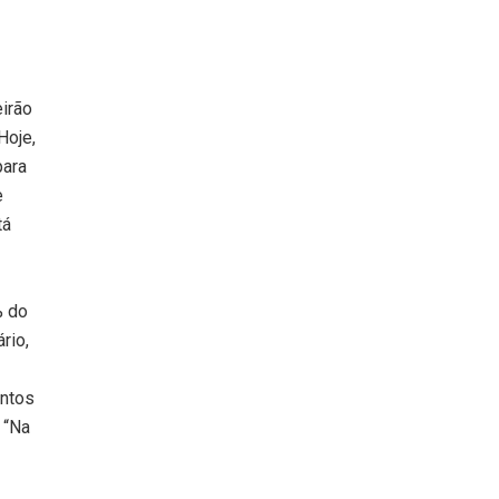
eirão
Hoje,
para
e
tá
% do
rio,
entos
 “Na