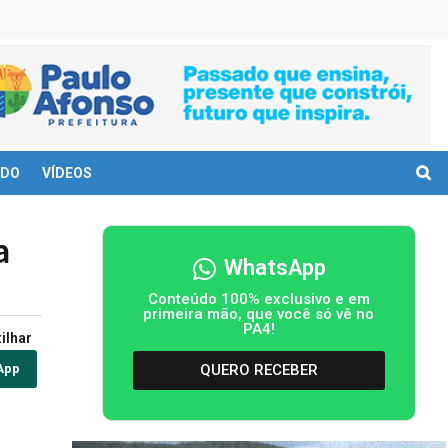
DO
VÍDEOS
a
WhatsApp
Conteúdo 100% exclusivo e em
primeira mão, que você só vê no
PA4!
ilhar
QUERO RECEBER
App