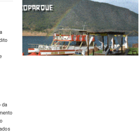
a
dito
e
o da
imento
ao
tados