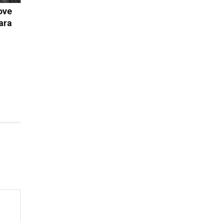
ove
ara