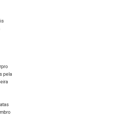
is
m
rpro
s pela
eira
datas
embro