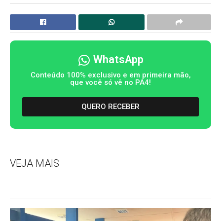
WhatsApp
Conteúdo 100% exclusivo e em primeira mão,
que você só vê no PA4!
QUERO RECEBER
VEJA MAIS