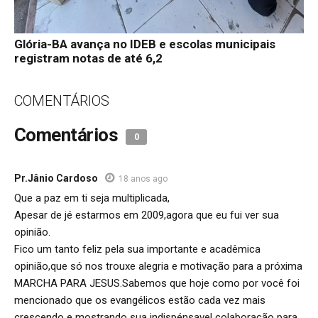
Glória-BA avança no IDEB e escolas municipais
registram notas de até 6,2
COMENTÁRIOS
Comentários
0
Pr.Jânio Cardoso
18 anos ago
Que a paz em ti seja multiplicada,
Apesar de jé estarmos em 2009,agora que eu fui ver sua
opinião.
Fico um tanto feliz pela sua importante e acadêmica
opinião,que só nos trouxe alegria e motivação para a próxima
MARCHA PARA JESUS.Sabemos que hoje como por você foi
mencionado que os evangélicos estão cada vez mais
crescendo e mostrando sua indispénsavel colaboração para