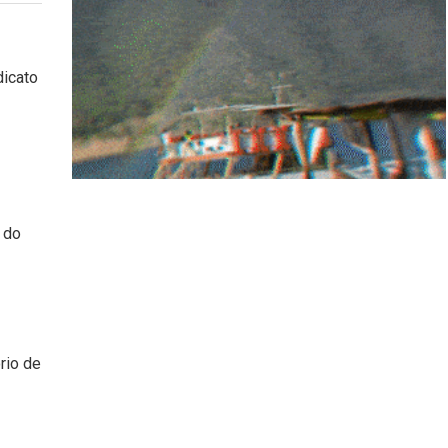
dicato
 do
rio de