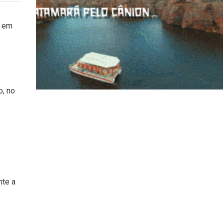
s
em
o, no
nte a