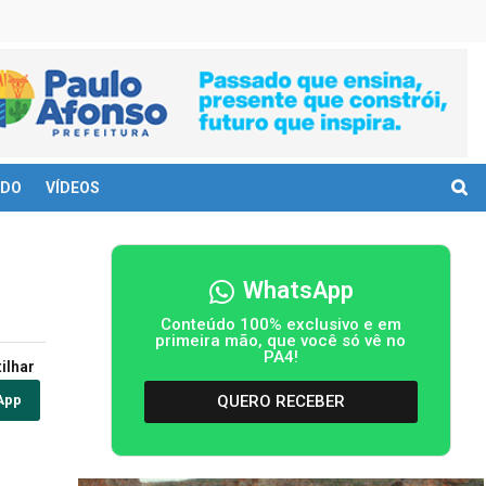
DO
VÍDEOS
WhatsApp
Conteúdo 100% exclusivo e em
primeira mão, que você só vê no
PA4!
ilhar
QUERO RECEBER
App