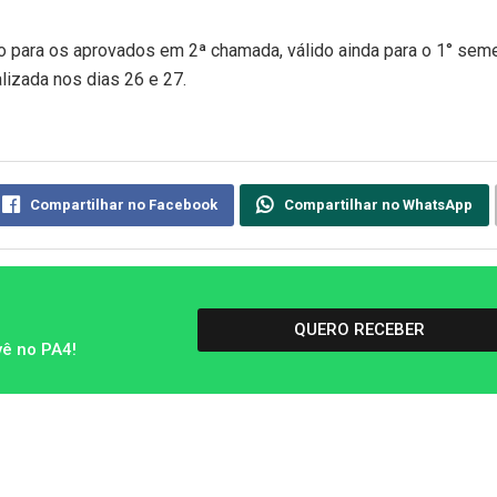
ão para os aprovados em 2ª chamada, válido ainda para o 1° seme
lizada nos dias 26 e 27.
Compartilhar no Facebook
Compartilhar no WhatsApp
QUERO RECEBER
vê no PA4!