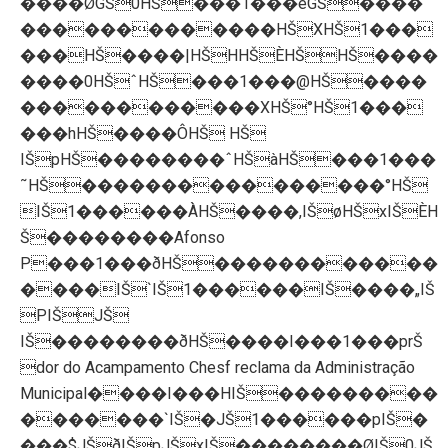
����ØGŠ0HŠ���1���èGŠ����
�������������HŠXHŠ1���
���HŠ����|HŠHHŠÈHŠHŠ����
����0HŠˆHŠ���1���@HŠ����
������������XHŠ°HŠ1���
���hHŠ����ÔHŠ HŠ
IŠpHŠ��������ˆHŠàHŠ���1���
˜HŠ����������������°HŠ
IŠ1������ÀHŠ����,IŠøHŠxIŠÈH
Š��������Afonso
P���1���ðHŠ������������
����IŠ`IŠ1������IŠ����„IŠ
PIŠJŠ
IŠ��������ðHŠ����I���1���prŠ
dor do Acampamento Chesf reclama da Administração
Municipal����I���HIŠ���������
�������`IŠ�JŠ1������pIŠ�
���$JŠðIŠpJŠxIŠ��������ØIŠ0JŠ