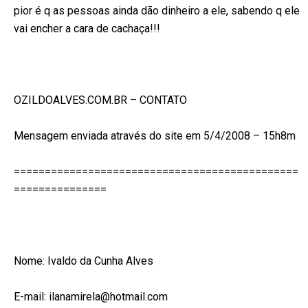
pior é q as pessoas ainda dão dinheiro a ele, sabendo q ele
vai encher a cara de
cachaça!!!
OZILDOALVES.COM.BR – CONTATO
Mensagem enviada através do site em 5/4/2008 – 15h8m
==============================================
===============
Nome: Ivaldo da Cunha Alves
E-mail:
ilanamirela@hotmail.com