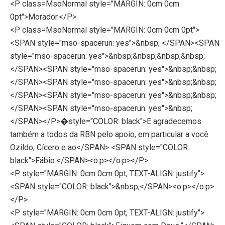
<P class=MsoNormal style="MARGIN: 0cm 0cm
0pt">Morador.</P>
<P class=MsoNormal style="MARGIN: 0cm 0cm 0pt">
<SPAN style="mso-spacerun: yes">&nbsp; </SPAN><SPAN
style="mso-spacerun: yes">&nbsp;&nbsp;&nbsp;&nbsp;
</SPAN><SPAN style="mso-spacerun: yes">&nbsp;&nbsp;
</SPAN><SPAN style="mso-spacerun: yes">&nbsp;&nbsp;
</SPAN><SPAN style="mso-spacerun: yes">&nbsp;&nbsp;
</SPAN><SPAN style="mso-spacerun: yes">&nbsp;
</SPAN></P>�style="COLOR: black">E agradecemos
também a todos da RBN pelo apoio, em particular a você
Ozildo, Cícero e ao</SPAN> <SPAN style="COLOR:
black">Fábio.</SPAN><o:p></o:p></P>
<P style="MARGIN: 0cm 0cm 0pt; TEXT-ALIGN: justify">
<SPAN style="COLOR: black">&nbsp;</SPAN><o:p></o:p>
</P>
<P style="MARGIN: 0cm 0cm 0pt; TEXT-ALIGN: justify">