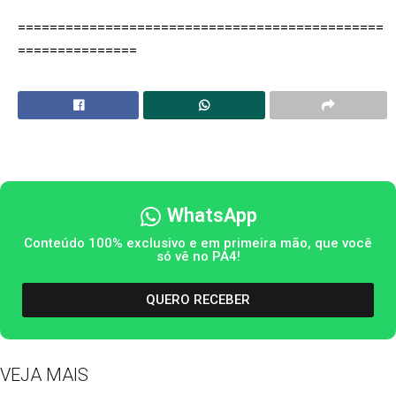
==============================================
===============
WhatsApp
Conteúdo 100% exclusivo e em primeira mão, que você
só vê no PA4!
QUERO RECEBER
VEJA MAIS