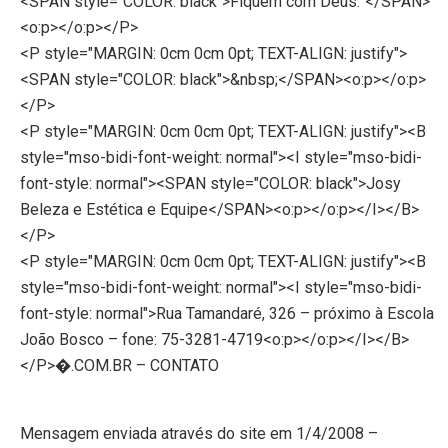
<SPAN style="COLOR: black">Fiquem com Deus.”</SPAN>
<o:p></o:p></P>
<P style="MARGIN: 0cm 0cm 0pt; TEXT-ALIGN: justify">
<SPAN style="COLOR: black">&nbsp;</SPAN><o:p></o:p>
</P>
<P style="MARGIN: 0cm 0cm 0pt; TEXT-ALIGN: justify"><B
style="mso-bidi-font-weight: normal"><I style="mso-bidi-
font-style: normal"><SPAN style="COLOR: black">Josy
Beleza e Estética e Equipe</SPAN><o:p></o:p></I></B>
</P>
<P style="MARGIN: 0cm 0cm 0pt; TEXT-ALIGN: justify"><B
style="mso-bidi-font-weight: normal"><I style="mso-bidi-
font-style: normal">Rua Tamandaré, 326 – próximo à Escola
João Bosco – fone: 75-3281-4719<o:p></o:p></I></B>
</P>�.COM.BR – CONTATO
Mensagem enviada através do site em 1/4/2008 –