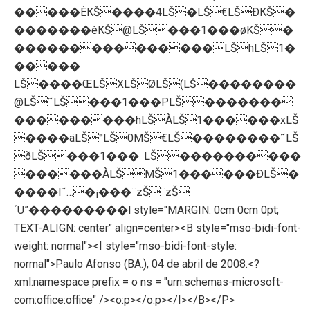
�����ÈKŠ����4LŠ�LŠ€LŠÐKŠ�
�������èKŠ@LŠ���1���øKŠ�
���������������LŠhLŠ1�
�����
LŠ����ŒLŠXLŠØLŠ(LŠ��������
@LŠ˜LŠ���1���PLŠ�������
���������hLŠÀLŠ1������xLŠ
����äLŠ°LŠ0MŠ€LŠ��������˜LŠ
ðLŠ���1���¨LŠ����������
������ÀLŠMŠ1������ÐLŠ�
���
�l˜…�¡���¨zŠ¨zŠ
´U”���������l style="MARGIN: 0cm 0cm 0pt;
TEXT-ALIGN: center" align=center><B style="mso-bidi-font-
weight: normal"><I style="mso-bidi-font-style:
normal">Paulo Afonso (BA.), 04 de abril de 2008.<?
xml:namespace prefix = o ns = "urn:schemas-microsoft-
com:office:office" /><o:p></o:p></I></B></P>