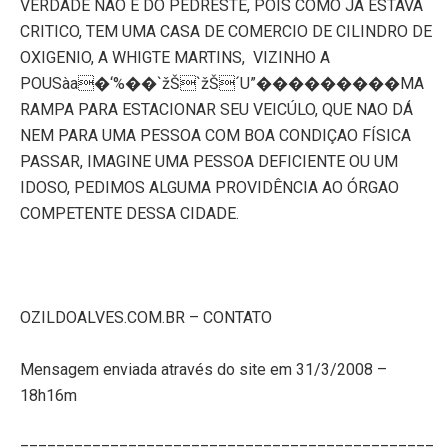
VERDADE NÃO É DO PEDRESTE, POIS COMO JA ESTAVA
CRITICO, TEM UMA CASA DE COMERCIO DE CILINDRO DE
OXIGENIO, A WHIGTE MARTINS,
VIZINHO A
POUSàa�‘%��`žŠ`žŠ´U”���������MA
RAMPA PARA ESTACIONAR SEU VEICÚLO, QUE NAO DÁ
NEM PARA UMA PESSOA COM BOA CONDIÇAO FÍSICA
PASSAR, IMAGINE UMA PESSOA DEFICIENTE OU UM
IDOSO, PEDIMOS ALGUMA PROVIDÊNCIA AO ÓRGAO
COMPETENTE DESSA CIDADE.
OZILDOALVES.COM.BR – CONTATO
Mensagem enviada através do site em 31/3/2008 –
18h16m
==============================================