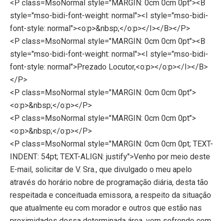
<P class=MsoNormal style="MARGIN: 0cm 0cm 0pt"><B
style="mso-bidi-font-weight: normal"><I style="mso-bidi-
font-style: normal"><o:p>&nbsp;</o:p></I></B></P>
<P class=MsoNormal style="MARGIN: 0cm 0cm 0pt"><B
style="mso-bidi-font-weight: normal"><I style="mso-bidi-
font-style: normal">Prezado Locutor,<o:p></o:p></I></B>
</P>
<P class=MsoNormal style="MARGIN: 0cm 0cm 0pt">
<o:p>&nbsp;</o:p></P>
<P class=MsoNormal style="MARGIN: 0cm 0cm 0pt">
<o:p>&nbsp;</o:p></P>
<P class=MsoNormal style="MARGIN: 0cm 0cm 0pt; TEXT-
INDENT: 54pt; TEXT-ALIGN: justify">Venho por meio deste
E-mail, solicitar de V. Sra., que divulgado o meu apelo
através do horário nobre de programação diária, desta tão
respeitada e conceituada emissora, a respeito da situação
que atualmente eu com morador e outros que estão nas
proximidades dessa determinada área, vem sofrendo com