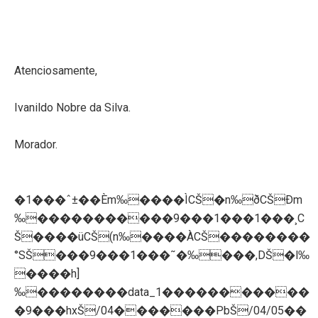
Atenciosamente,
Ivanildo Nobre da Silva.
Morador.
�1���ˆ±��Èm‰����ÌCŠ�n‰ðCŠÐm
‰�����������9���1���1���¸C
Š����üCŠ(n‰����ÀCŠ��������
°SŠ���9���1���˜�‰���,DŠ�l‰
����h]
‰��������data_1�����������
�9���hxŠ/04�������PbŠ/04/05��