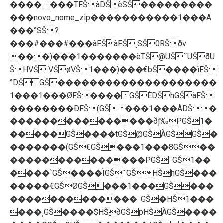
�������TFŠàDŠèSŠ���������
���novo_nome_zip�����������1���A
���°SŠ?
���#���#���àFŠàFŠ¸SŠ0RŠðv
���)���1�������èTŠ@UŠ˜UŠðU
ŠHVŠ VŠøVŠ1���)���€bŠ����ìFŠ
°DŠGŠ��������������������
1���1���ØFŠ����GŠÈDŠhGŠàFŠ
��������ÐFŠ(GŠ���1���ÀDŠ�
���������������ðƒ‰PGŠ1�
�����GŠ����tGŠ@GŠÀGŠGŠ�
�������(GŠ€GŠ���1���8GŠ��
��������������PGŠ¨GŠ1��
����`GŠ����ÌGŠ˜GŠHŠhGŠ���
�����€GŠØGŠ���1���GŠ���
�������������¨GŠ�HŠ1���
���¸GŠ����$HŠðGŠpHŠÀGŠ����