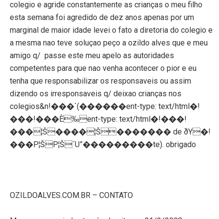
colegio e agride constantemente as crianças o meu filho
esta semana foi agredido de dez anos apenas por um
marginal de maior idade levei o fato a diretoria do colegio e
a mesma nao teve soluçao peço a ozildo alves que e meu
amigo q/
passe este meu apelo as autoridades
competentes para que nao venha acontecer o pior e eu
tenha que responsabilizar os responsaveis ou assim
dizendo os irresponsaveis q/ deixao crianças nos
colegios
&n!���`(������ent-type: text/html�!
���!���È‰ent-type: text/html�!���!
���¦Š����¦Š������� de ðY�!
���P¦ŠP¦Š´U”���������te). obrigado
OZILDOALVES.COM.BR – CONTATO