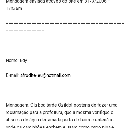
Mensagem enviada através do site em 31/3/2008 –
13h36m
==============================================
===============
Nome: Edy
E-mail:
afrodite-eu@hotmail.com
Mensagem: Ola boa tarde Ozildo! gostaria de fazer uma
reclamação para a prefeitura, que a mesma verifique o
absurdo de água derramada perto do bairro centenário,
onde os caminhões enchem e usam como carro pipa;é