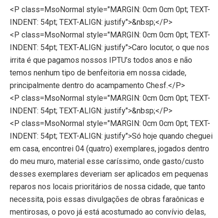
<P class=MsoNormal style="MARGIN: 0cm 0cm 0pt; TEXT-
INDENT: 54pt; TEXT-ALIGN: justify">&nbsp;</P>
<P class=MsoNormal style="MARGIN: 0cm 0cm 0pt; TEXT-
INDENT: 54pt; TEXT-ALIGN: justify">Caro locutor, o que nos
irrita é que pagamos nossos IPTU’s todos anos e não
temos nenhum tipo de benfeitoria em nossa cidade,
principalmente dentro do acampamento Chesf.</P>
<P class=MsoNormal style="MARGIN: 0cm 0cm 0pt; TEXT-
INDENT: 54pt; TEXT-ALIGN: justify">&nbsp;</P>
<P class=MsoNormal style="MARGIN: 0cm 0cm 0pt; TEXT-
INDENT: 54pt; TEXT-ALIGN: justify">Só hoje quando cheguei
em casa, encontrei 04 (quatro) exemplares, jogados dentro
do meu muro, material esse caríssimo, onde gasto/custo
desses exemplares deveriam ser aplicados em pequenas
reparos nos locais prioritários de nossa cidade, que tanto
necessita, pois essas divulgações de obras faraônicas e
mentirosas, o povo já está acostumado ao convívio delas,