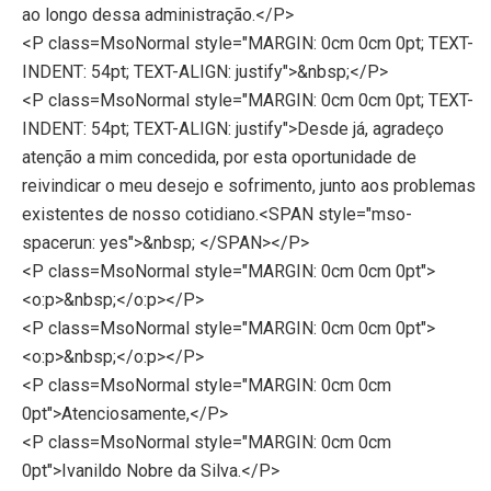
ao longo dessa administração.</P>
<P class=MsoNormal style="MARGIN: 0cm 0cm 0pt; TEXT-
INDENT: 54pt; TEXT-ALIGN: justify">&nbsp;</P>
<P class=MsoNormal style="MARGIN: 0cm 0cm 0pt; TEXT-
INDENT: 54pt; TEXT-ALIGN: justify">Desde já, agradeço
atenção a mim concedida, por esta oportunidade de
reivindicar o meu desejo e sofrimento, junto aos problemas
existentes de nosso cotidiano.<SPAN style="mso-
spacerun: yes">&nbsp; </SPAN></P>
<P class=MsoNormal style="MARGIN: 0cm 0cm 0pt">
<o:p>&nbsp;</o:p></P>
<P class=MsoNormal style="MARGIN: 0cm 0cm 0pt">
<o:p>&nbsp;</o:p></P>
<P class=MsoNormal style="MARGIN: 0cm 0cm
0pt">Atenciosamente,</P>
<P class=MsoNormal style="MARGIN: 0cm 0cm
0pt">Ivanildo Nobre da Silva.</P>