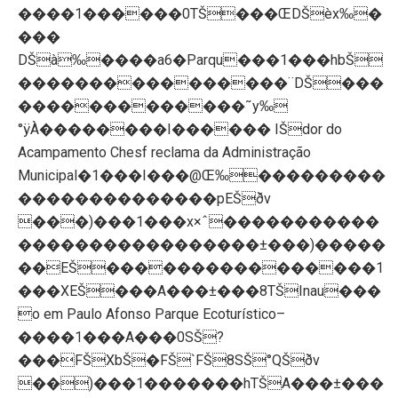
����1������0TŠ���ŒDŠèx‰�
���
DŠà‰����a6�Parqu���1���hbŠ
����������������¨DŠ���
�������������˜y‰
°ÿÀ��������I������ IŠdor do
Acampamento Chesf reclama da Administração
Municipal�1���I���@Œ‰���������
��������������pEŠðv
���)���1���x×ˆ�����������
�����������������±���)�����
��EŠ����������������1
���XEŠ���A���±���8TŠInau���
o em Paulo Afonso Parque Ecoturístico–
����1���A���0SŠ?
���FŠXbŠ�FŠ`FŠ8SŠ°QŠðv
��)���1�������hTŠA���±���