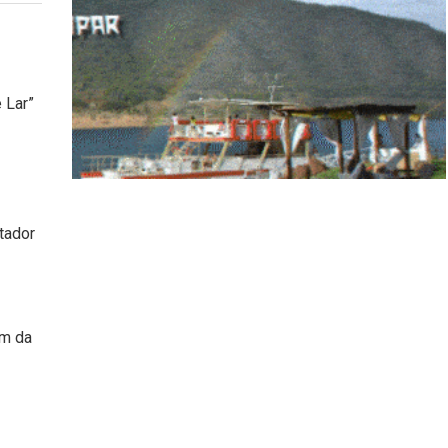
 Lar”
tador
ém da