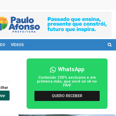
DO
VÍDEOS
WhatsApp
Conteúdo 100% exclusivo e em
primeira mão, que você só vê no
PA4!
ilhar
QUERO RECEBER
App