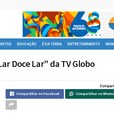
ORTES
EDUCAÇÃO
É DA TERRA
ENTRETENIMENTO
MUN
“Lar Doce Lar” da TV Globo
Compart
Compartilhar no Facebook
Compartilhar no Whats