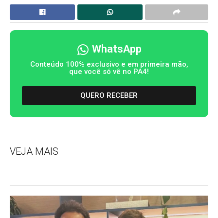
WhatsApp
Conteúdo 100% exclusivo e em primeira mão,
que você só vê no PA4!
QUERO RECEBER
VEJA MAIS