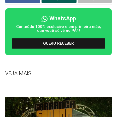
WhatsApp
Conteúdo 100% exclusivo e em primeira mão,
que você só vê no PA4!
QUERO RECEBER
VEJA MAIS