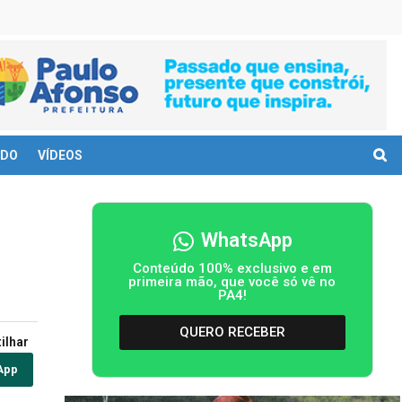
DO
VÍDEOS
WhatsApp
Conteúdo 100% exclusivo e em
primeira mão, que você só vê no
PA4!
QUERO RECEBER
ilhar
App