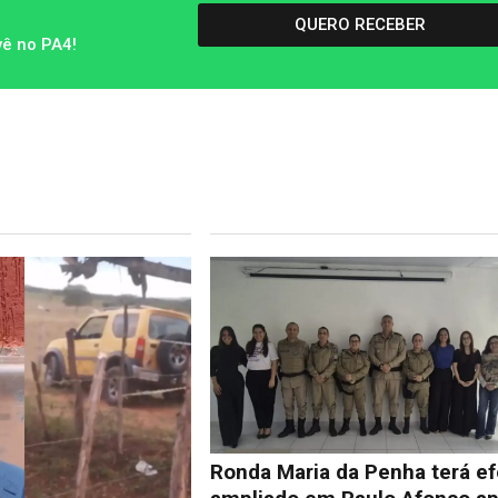
QUERO RECEBER
vê no PA4!
Ronda Maria da Penha terá ef