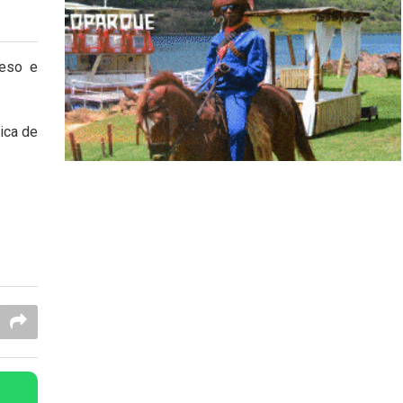
reso e
ica de