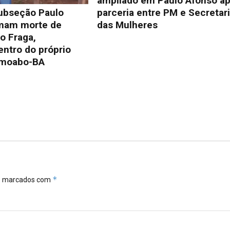
ampliado em Paulo Afonso a
parceria entre PM e Secretar
ubseção Paulo
das Mulheres
rmam morte de
o Fraga,
ntro do próprio
emoabo-BA
*
ão marcados com