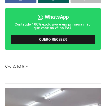
WhatsApp
Conteúdo 100% exclusivo e em primeira mão,
que você só vê no PA4!
QUERO RECEBER
VEJA MAIS