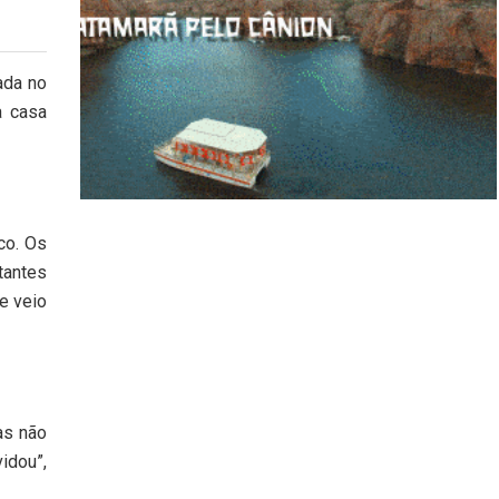
ada no
a casa
co. Os
tantes
e veio
as não
idou”,