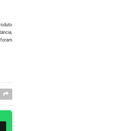
roduto
ância,
 foram