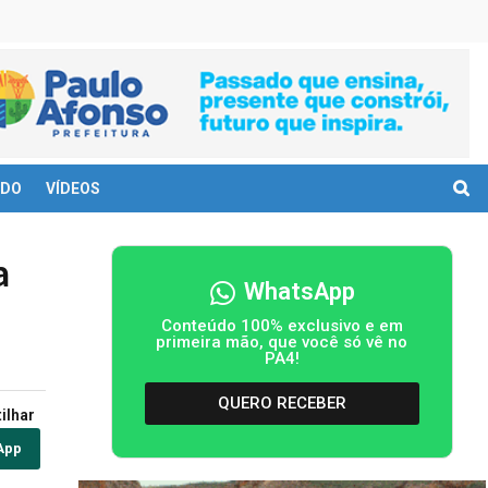
DO
VÍDEOS
a
WhatsApp
Conteúdo 100% exclusivo e em
primeira mão, que você só vê no
PA4!
QUERO RECEBER
ilhar
App