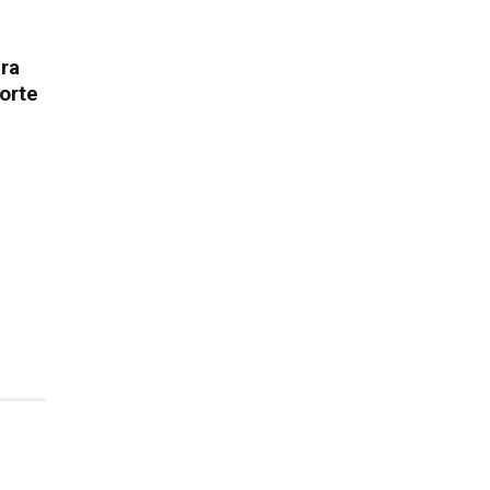
ura
orte