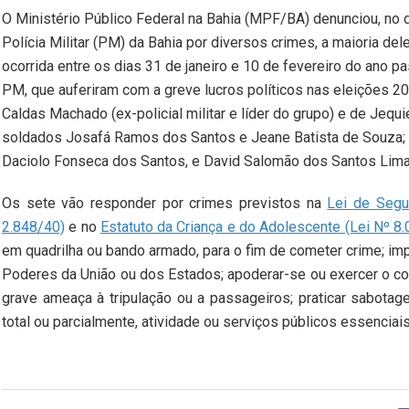
O Ministério Público Federal na Bahia (MPF/BA) denunciou,
no d
Polícia Militar (PM) da Bahia por diversos crimes, a maioria de
ocorrida entre os dias 31 de janeiro e 10 de fevereiro do ano 
PM, que auferiram com a greve lucros políticos nas eleições 2
Caldas Machado (ex-policial militar e líder do grupo) e de Jeq
soldados Josafá Ramos dos Santos e Jeane Batista de Souza; o
Daciolo Fonseca dos Santos, e
David Salomão dos Santos Lima,
Os sete vão responder por crimes previstos na
Lei de Segur
2.848/40)
e no
Estatuto da Criança e do Adolescente (Lei Nº 8
em quadrilha ou bando armado, para o fim de cometer crime; imp
Poderes da União ou dos Estados; apoderar-se ou exercer o con
grave ameaça à tripulação ou a passageiros; praticar sabotage
total ou parcialmente, atividade ou serviços públicos essenciai