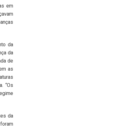
ças em
açavam
ianças
nto da
nça da
ada de
sem as
aturas
a. “Os
regime
tes da
 foram