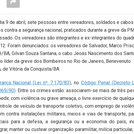
ia 9 de abril,
sete pessoas entre vereadores, soldados e cabos
les contra a segurança nacional, praticados durante a greve da PM
passado. Os vereadores são integrantes e ex-integrantes do quad
012. Foram denunciados: os vereadores de Salvador, Marco Pris
uié/BA, Gilvan Souza Santana; o cabo Jeoás Nascimento dos Sant
 líder da greve dos Bombeiros no Rio de Janeiro, Benevenuto
 de Vitória da Conquista/BA.
ança Nacional (Lei nº. 7.170/83)
, no
Código Penal (Decreto-
.069/90)
. Entre os crimes estão: associarem-se mais de três pe
edir, com violência ou grave ameaça, o livre exercício de qualqu
trole de veículo de transporte coletivo, com emprego de violên
m contra instalações militares, meios e vias de transporte; par
ciais para a defesa, a segurança ou a economia do país; inc
grar, manter ou custear organização paramilitar, milícia particular