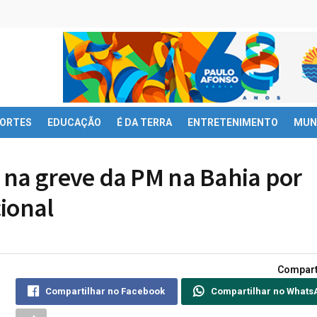
ORTES
EDUCAÇÃO
É DA TERRA
ENTRETENIMENTO
MUN
 na greve da PM na Bahia por
ional
Compart
Compartilhar no Facebook
Compartilhar no Whats