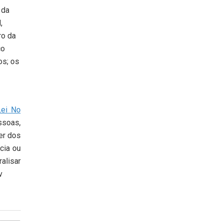
 da
,
ro da
co
os; os
Lei No
ssoas,
er dos
cia ou
alisar
v