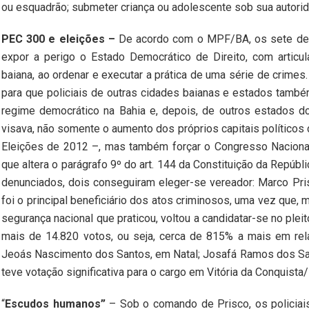
ou esquadrão; submeter criança ou adolescente sob sua autorid
PEC 300 e eleições –
De acordo com o MPF/BA, os sete denu
expor a perigo o Estado Democrático de Direito, com articula
baiana, ao ordenar e executar a prática de uma série de crime
para que policiais de outras cidades baianas e estados tamb
regime democrático na Bahia e, depois, de outros estados do 
visava, não somente o aumento dos próprios capitais político
Eleições de 2012 –, mas também forçar o Congresso Nacional
que altera o parágrafo 9º do art. 144 da Constituição da Repúbl
denunciados, dois conseguiram eleger-se vereador: Marco Pr
foi o principal beneficiário dos atos criminosos, uma vez que
segurança nacional que praticou, voltou a candidatar-se no ple
mais de 14.820 votos, ou seja, cerca de 815% a mais em rela
Jeoás Nascimento dos Santos, em Natal; Josafá Ramos dos San
teve votação significativa para o cargo em Vitória da Conquista
“
Escudos humanos”
– Sob o comando de Prisco, os policiais