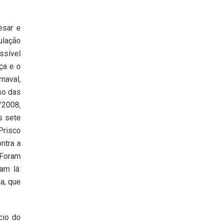
esar e
ulação
ssível
ça e o
naval,
so das
/2008,
s sete
Prisco
ntra a
 Foram
am lá:
a, que
cio do