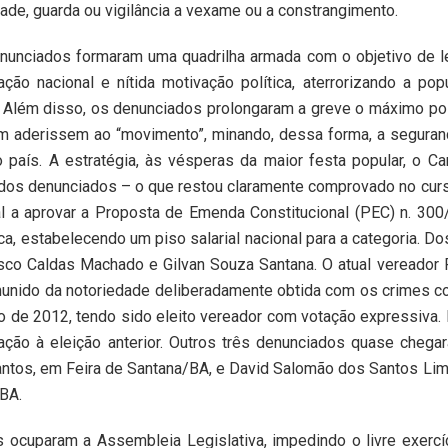
ade, guarda ou vigilância a vexame ou a constrangimento.
nciados formaram uma quadrilha armada com o objetivo de l
ção nacional e nítida motivação política, aterrorizando a pop
s. Além disso, os denunciados prolongaram a greve o máximo po
ém aderissem ao “movimento”, minando, dessa forma, a seguran
país. A estratégia, às vésperas da maior festa popular, o Car
s dos denunciados – o que restou claramente comprovado no cur
 a aprovar a Proposta de Emenda Constitucional (PEC) n. 300
ica, estabelecendo um piso salarial nacional para
a categoria
. Do
isco Caldas Machado e
Gilvan Souza Santana. O atual vereador 
, munido da notoriedade deliberadamente obtida com os crimes co
ito de 2012, tendo sido eleito vereador com votação expressiva.
ção à eleição anterior. Outros três denunciados quase chegar
tos, em Feira de Santana/BA, e David Salomão dos Santos Lim
/BA.
 ocuparam a Assembleia Legislativa, impedindo o livre exercí