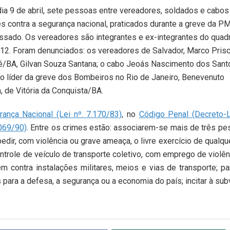
ia 9 de abril,
sete pessoas entre vereadores, soldados e cabos
les contra a segurança nacional, praticados durante a greve da PM
passado. Os vereadores são integrantes e ex-integrantes do quad
012. Foram denunciados: os vereadores de Salvador, Marco Pris
uié/BA, Gilvan Souza Santana; o cabo Jeoás Nascimento dos Sant
 líder da greve dos Bombeiros no Rio de Janeiro, Benevenuto
 de Vitória da Conquista/BA.
ança Nacional (Lei nº. 7.170/83)
, no
Código Penal (Decreto-
.069/90)
. Entre os crimes estão: associarem-se mais de três pe
edir, com violência ou grave ameaça, o livre exercício de qualqu
trole de veículo de transporte coletivo, com emprego de violên
m contra instalações militares, meios e vias de transporte; par
s para a defesa, a segurança ou a economia do país; incitar à sub