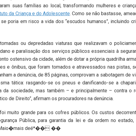
aram suas famílias ao local, transformando mulheres e crian
tuto da Criança e do Adolescente
. Como se não bastasse, ame
 se poria em risco a vida dos “escudos humanos”, incluindo cr
tomadas ou depredadas viaturas que realizavam o policiame
 dano e paralisação dos serviços públicos essenciais à segura
ento ostensivo da cidade, além de dotar a própria quadrilha arm
hões e ônibus, que foram tomados e atravessados nas pistas, 
nham a denúncia, de 85 páginas, comprovam a sabotagem de vi
ma tática: rasgando-se os pneus e danificando-se a chapari
ça da sociedade, mas também – e principalmente – contra o 
co de Direito”, afirmam os procuradores na denúncia.
foi muito grande para os cofres públicos. Os custos decorren
urança Pública, para garantia da lei e da ordem no estado,
tado-Maio�mais deé*�� ��