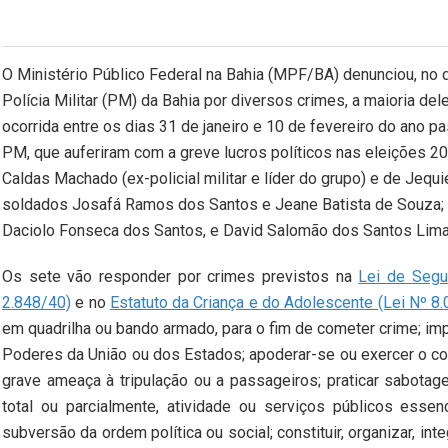
O Ministério Público Federal na Bahia (MPF/BA) denunciou,
no d
Polícia Militar (PM) da Bahia por diversos crimes, a maioria de
ocorrida entre os dias 31 de janeiro e 10 de fevereiro do ano 
PM, que auferiram com a greve lucros políticos nas eleições 2
Caldas Machado (ex-policial militar e líder do grupo) e de Jeq
soldados Josafá Ramos dos Santos e Jeane Batista de Souza; o
Daciolo Fonseca dos Santos, e
David Salomão dos Santos Lima,
Os sete vão responder por crimes previstos na
Lei de Segur
2.848/40)
e no
Estatuto da Criança e do Adolescente (Lei Nº 8
em quadrilha ou bando armado, para o fim de cometer crime; imp
Poderes da União ou dos Estados; apoderar-se ou exercer o con
grave ameaça à tripulação ou a passageiros; praticar sabotage
total ou parcialmente, atividade ou serviços públicos essen
subversão da ordem política ou social; constituir, organizar, inte