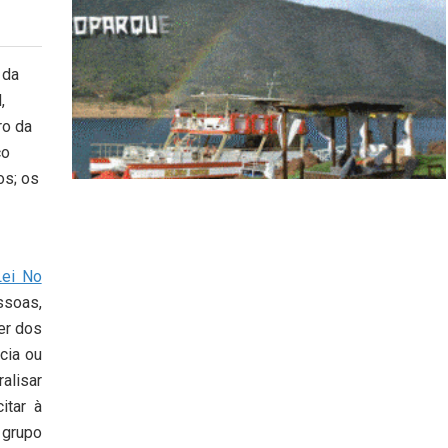
 da
,
ro da
co
os; os
Lei No
ssoas,
er dos
cia ou
alisar
itar à
, grupo