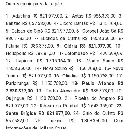
Outros municípios da região:
1- Adustina R$ 821.977,00. 2- Antas R$ 986.373,00. 3-
Banzaê R$ 657.582,00. 4- Cícero Dantas R$ 1.315.164,00.
5- Caldas de Cipó R$ 821.977,00. 6- Coronel João Sá R$
986.3783,00. 7- Euclides da Cunha R$ 1.808.350,00. 8-
Fátima R$ 983.373,00.
9- Glória R$ 821.977,00
. 10-
Heliópolis R$ 782.81,00 11- Jeremoabo R$ 1.479.599,99.
12- Itapicuru R$ 1.315.164,00. 13- Monte Santo R$
1.808.350,00. 14- Nova Soure R$ 1.150.768,00. 15- Novo
Triunfo R$ 821.977,00. 16- Olindina R$ 1.150.768,00. 17-
Paripiranga R$ 1.150.768,00.
18- Paulo Afonso R$
2.630.327,00.
19- Pedro Alexandre R$ 986.373,00. 20-
Quijingue R$ 1.150.768,00. 21- Ribeira do Amparo R$
821.977,00. 22- Ribeira do Pombal R$ 1.643.955,00.
23-
Santa Brígida R$ 821.977,00.
24- Sitio do Quinto R$
657.582,00. 25- Tucano R$ 1.808.350,00. Com
informações de Joilson Costa