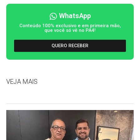
WhatsApp
Conteúdo 100% exclusivo e em primeira mão,
que você só vê no PA4!
QUERO RECEBER
VEJA MAIS