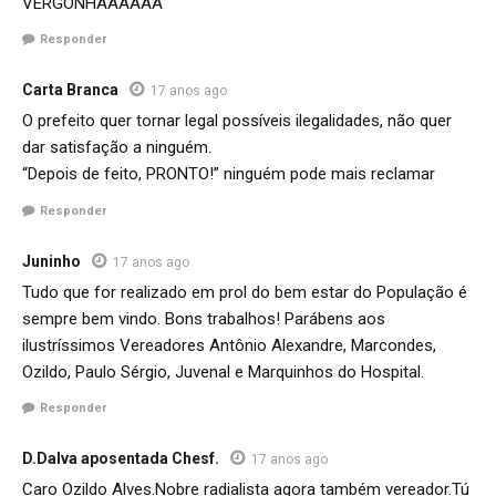
VERGONHAAAAAA
Responder
Carta Branca
17 anos ago
O prefeito quer tornar legal possíveis ilegalidades, não quer
dar satisfação a ninguém.
“Depois de feito, PRONTO!” ninguém pode mais reclamar
Responder
Juninho
17 anos ago
Tudo que for realizado em prol do bem estar do População é
sempre bem vindo. Bons trabalhos! Parábens aos
ilustríssimos Vereadores Antônio Alexandre, Marcondes,
Ozildo, Paulo Sérgio, Juvenal e Marquinhos do Hospital.
Responder
D.Dalva aposentada Chesf.
17 anos ago
Caro Ozildo Alves.Nobre radialista agora também vereador.Tú