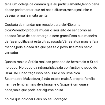
tens um colega de câmara que eu particulamente,tenho pena
desse parlamentar que só sabe difamar,mentir,caluniar e
desejar o mal a muita gente.
Gostaria de mandar um recado para ele.Não,uma
dica:Vereador,procure mudar o seu jeito de ser como as
pessoa.Deixe de ser amargo e sem graça.Essa sua maneira
de fazer política já está ultrapassada.Vêr se atua mais e fala
menos,pois a cada dia que passa o povo fica mais sábio
vereador.
Quanto mais o Sr.fala mal das pessoas de bem,mais o Sr.cai
no poço. No poço da intraquilidade,da confusão,no poço do
DISATINO…não faça isso não.Isso é só uma dica.
Seu mestre Malvadeza já não existe mais.A própria família
nem se lembra mais dele.Imagine o Sr.que é um quase
nada,mais que pode ser alguma coisa
no dia que colocar Deus no seu coração.