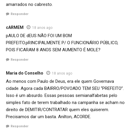
amarrados no cabresto.
Responder
cARMEM
18 anos ago
pAULO DE dEUS NÃO FOI UM BOM
PREFEITO.pRINCIPALMENTE P/ O FUNCIONÁRIO PÚBLICO,
POIS FICARAM 8 ANOS SEM AUMENTO É MOLE?
Responder
Maria do Conselho
18 anos ago
Ao menos com Paulo de Deus, era ele quem Governava
cidade. Agora cada BAIRRO/POVOADO TEM SEU “PREFEITO”.
Isso é um absurdo. Essas pessoas semianalfabetas pelo
simples fato de terem trabalhado na campanha se acham no
direito de DEMITIR/CONTRATAR quem eles quiserem.
Precisamos dar um basta. Anilton, ACORDE.
Responder