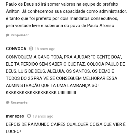
Paulo de Deus só irá somar valores na equipe do prefeito
Anilton. Já conhecemos sua capacidade como administrador,
é tanto que foi prefeito por dois mandatos consecutivos,
pela vontade livre e soberana do povo de Paulo Afonso.
Responder
CONVOCA
18 anos ago
CONVOQUEM A GANG TODA, PRA AJUDAR “O GENTE BOA”,
ELE TA PERDIDO SEM SABER O QUE FAZ, COLOCA PAULO DE
DEUS, LUIS DE DEUS, ALELUIA, OS SANTOS, OS DEMO E
TODOS DO 25 PRA VÊ SE CONSEGUEM MELHORAR ESSA
ADMINISTRAÇÃO QUE TA UMA LAMBANÇA SÓ!
KKKKKKKKKKKKKKKKKKK UIIIIIIIIIIIII
Responder
menezes
18 anos ago
DEPOIS DE RAIMUNDO CAIRES QUALQUER COISA QUE VIER É
LUCRO!