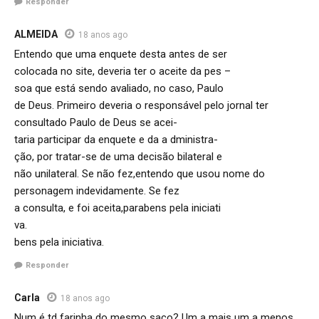
Responder
ALMEIDA
18 anos ago
Entendo que uma enquete desta antes de ser
colocada no site, deveria ter o aceite da pes –
soa que está sendo avaliado, no caso, Paulo
de Deus. Primeiro deveria o responsável pelo jornal ter
consultado Paulo de Deus se acei-
taria participar da enquete e da a dministra-
ção, por tratar-se de uma decisão bilateral e
não unilateral. Se não fez,entendo que usou nome do
personagem indevidamente. Se fez
a consulta, e foi aceita,parabens pela iniciati
va.
bens pela iniciativa.
Responder
Carla
18 anos ago
Num é td farinha do mesmo saco? Um a mais um a menos