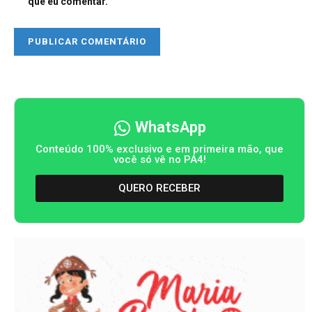
que eu comentar.
WhatsApp
Conteúdo 100% exclusivo e em primeira mão, que
você só vê no PA4!
QUERO RECEBER