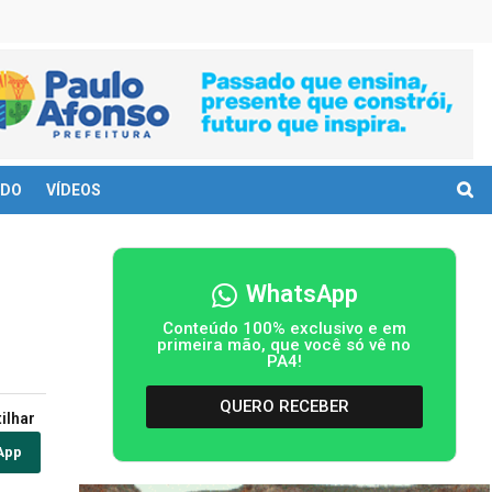
DO
VÍDEOS
WhatsApp
Conteúdo 100% exclusivo e em
primeira mão, que você só vê no
PA4!
QUERO RECEBER
ilhar
App