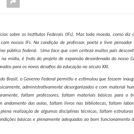
ias sobre os Institutos Federais (IFs). Mas toda moeda, como diz 
om nossos IFs. Na condição de professor, poeta e livre pensador 
ino público federal.
Uma face que com certeza muitos pais descon
a na mídia, é fruto do projeto de expansão desordenada do nosso G
parados para os novos desafios da educação no século XXI.
 do Brasil, o Governo Federal permitiu e estimulou que fossem inau
 fisicamente, administrativamente desorganizados e com material h
aturamente, faltam professores, faltam materiais básicos para o t
andamento das aulas, faltam livros nas bibliotecas, faltam labor
lena realização de algumas disciplinas técnicas, faltam estruturas 
condições básicas e plenamente adequadas ao bom funcionamento d