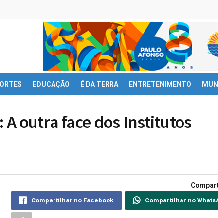
ORTES
EDUCAÇÃO
É DA TERRA
ENTRETENIMENTO
MUN
 A outra face dos Institutos
Compart
Compartilhar no Facebook
Compartilhar no Whats