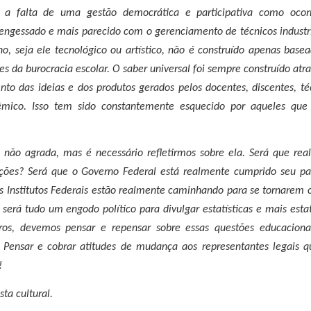
é a falta de uma gestão democrática e participativa como ocor
o engessado e mais parecido com o gerenciamento de técnicos industr
no, seja ele tecnológico ou artístico, não é construído apenas bas
ões da burocracia escolar. O saber universal foi sempre construído atr
to das ideias e dos produtos gerados pelos docentes, discentes, té
mico. Isso tem sido constantemente esquecido por aqueles que
is não agrada, mas é necessário refletirmos sobre ela. Será que re
ições? Será que o Governo Federal está realmente cumprido seu pa
s Institutos Federais estão realmente caminhando para se tornarem 
será tudo um engodo político para divulgar estatísticas e mais estat
eiros, devemos pensar e repensar sobre essas questões educaciona
. Pensar e cobrar atitudes de mudança aos representantes legais q
!
sta cultural.