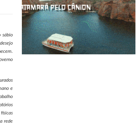
o sábio
desejo
hecem.
overno
gurados
umano e
rabalho
atórios
físicas
a rede