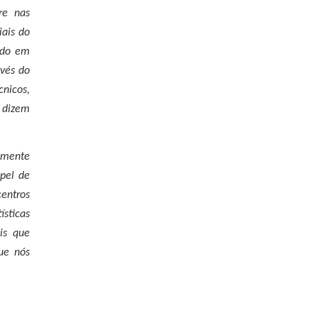
re nas
iais do
eado em
avés do
cnicos,
 dizem
almente
pel de
centros
ísticas
is que
ue nós