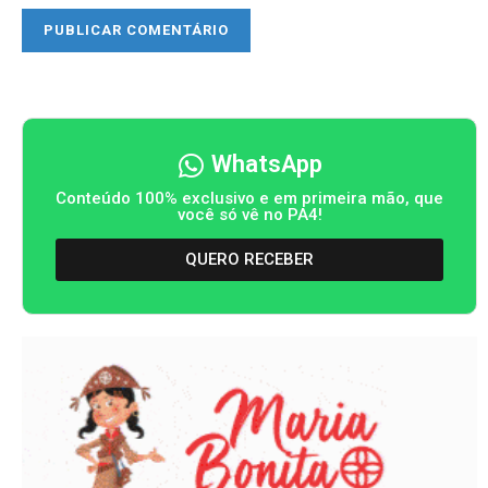
WhatsApp
Conteúdo 100% exclusivo e em primeira mão, que
você só vê no PA4!
QUERO RECEBER