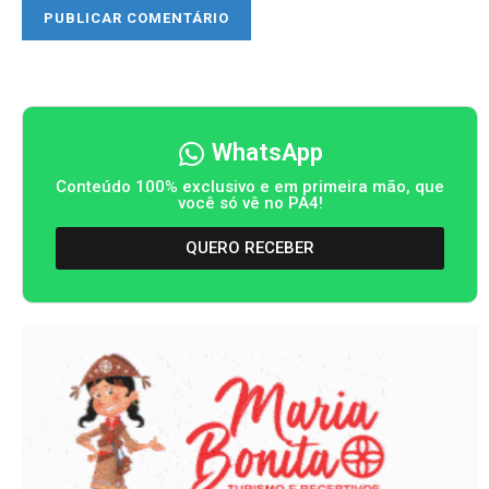
WhatsApp
Conteúdo 100% exclusivo e em primeira mão, que
você só vê no PA4!
QUERO RECEBER