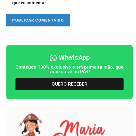
que eu comentar.
WhatsApp
Conteúdo 100% exclusivo e em primeira mão, que
você só vê no PA4!
QUERO RECEBER