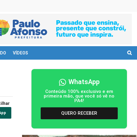
DO
VÍDEOS
WhatsApp
Conteúdo 100% exclusivo e em
primeira mão, que você só vê no
PA4!
ilhar
QUERO RECEBER
App