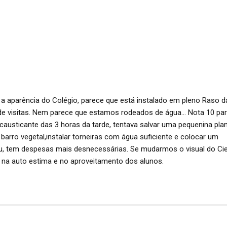
m a aparência do Colégio, parece que está instalado em pleno Raso d
ão de visitas. Nem parece que estamos rodeados de água… Nota 10 pa
austicante das 3 horas da tarde, tentava salvar uma pequenina plan
barro vegetal,instalar torneiras com água suficiente e colocar um
o eu, tem despesas mais desnecessárias. Se mudarmos o visual do Ci
 na auto estima e no aproveitamento dos alunos.