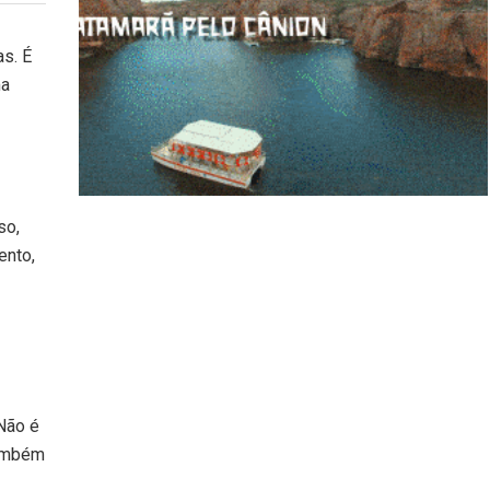
as. É
ma
so,
ento,
Não é
também