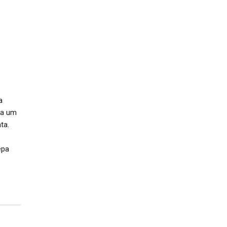
a
ra um
ta.
epa