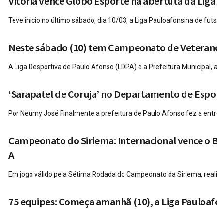
Vitória vence Globo Esporte na abertuta da Liga
Teve inicio no último sábado, dia 10/03, a Liga Pauloafonsina de fu
Neste sábado (10) tem Campeonato de Veterano
A Liga Desportiva de Paulo Afonso (LDPA) e a Prefeitura Municipal, 
‘Sarapatel de Coruja’ no Departamento de Espor
Por Neumy José Finalmente a prefeitura de Paulo Afonso fez a en
Campeonato do Siriema: Internacional vence o 
A
Em jogo válido pela Sétima Rodada do Campeonato da Siriema, realiz
75 equipes: Começa amanhã (10), a Liga Pauloaf