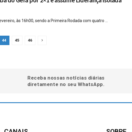
ba do Gera por 2×1 e assume Liderança isolada
vereiro, às 16h00, sendo a Primeira Rodada com quatro ...
44
45
46
Receba nossas notícias diárias
diretamente no seu WhatsApp.
CANAIS
SOBRE