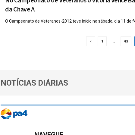
No Campeonato de Veteranos o Vitória vence Ba
da Chave A
O Campeonato de Veteranos-2012 teve início no sábado, dia 11 de fe
1
…
43
NOTÍCIAS DIÁRIAS
NAVEGUE