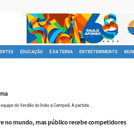
ORTES
EDUCAÇÃO
É DA TERRA
ENTRETENIMENTO
MUN
ema
quipe do Verdão do Índio a Campeã. A partida ...
bre no mundo, mas público recebe competidores