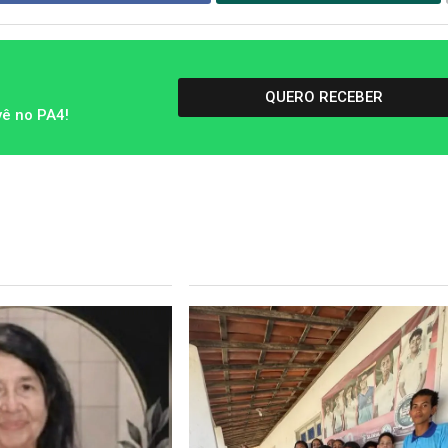
QUERO RECEBER
vê no PA4!