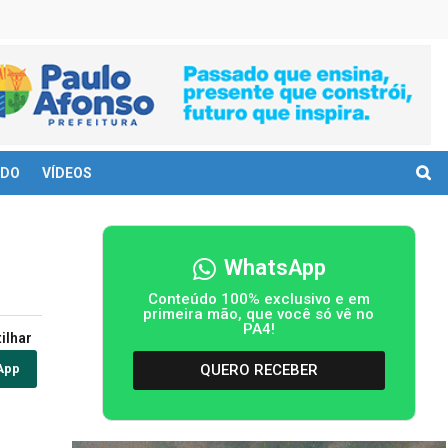
DO
VÍDEOS
WhatsApp
Conteúdo 100% exclusivo e em
primeira mão, que você só vê no
PA4!
ilhar
QUERO RECEBER
App