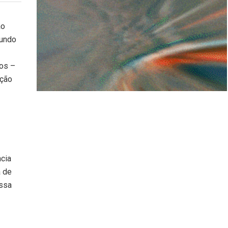
ão
gundo
ios –
ação
ncia
á de
essa