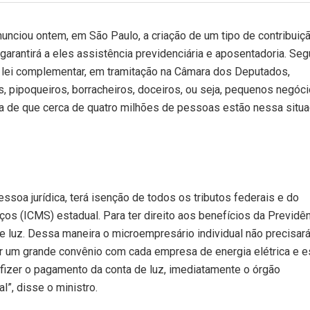
anunciou ontem,
em São Paulo
, a criação de um tipo de contribuiç
garantirá a eles assistência previdenciária e aposentadoria. Se
de lei complementar, em tramitação na Câmara dos Deputados,
s, pipoqueiros, borracheiros, doceiros, ou seja, pequenos negóc
 a de que cerca de quatro milhões de pessoas estão nessa situ
ssoa jurídica, terá isenção de todos os tributos federais e do
os (ICMS) estadual. Para ter direito aos benefícios da Previdê
e luz. Dessa maneira o microempresário individual não precisar
mar um grande convênio com cada empresa de energia elétrica e 
 fizer o pagamento da conta de luz, imediatamente o órgão
l”, disse o ministro.