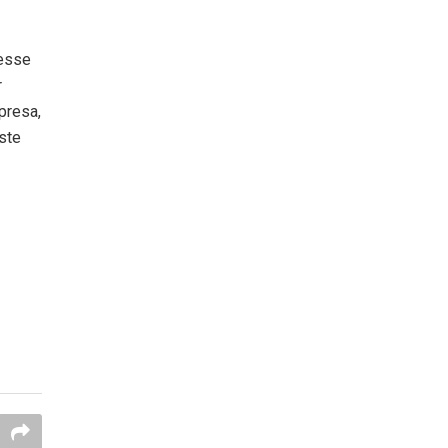
 esse
r
presa,
ste