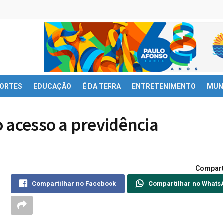
ORTES
EDUCAÇÃO
É DA TERRA
ENTRETENIMENTO
MUN
 acesso a previdência
Compart
Compartilhar no Facebook
Compartilhar no Whats