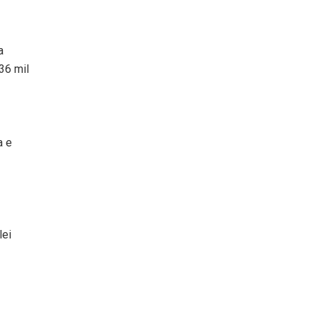
a
36 mil
a e
lei