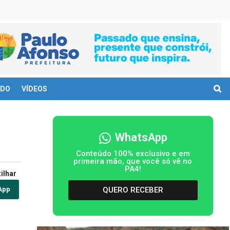
DO
VÍDEOS
WhatsApp
Conteúdo 100% exclusivo e em
primeira mão, que você só vê no
PA4!
ilhar
QUERO RECEBER
App