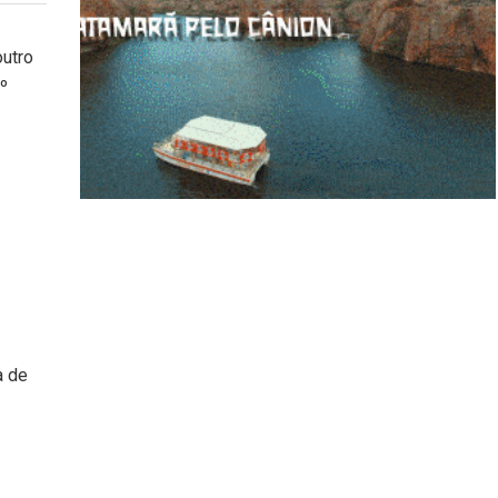
outro
º
a de