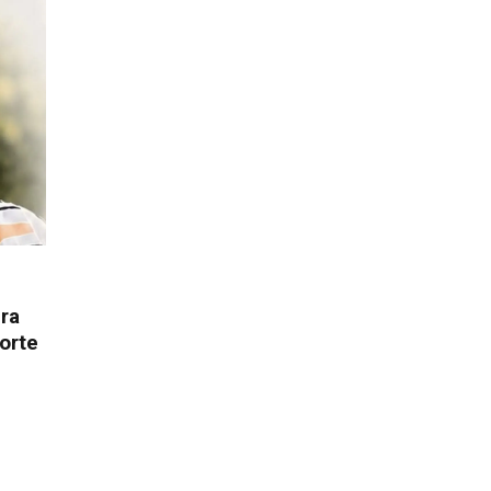
ura
orte