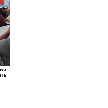
ove
ara