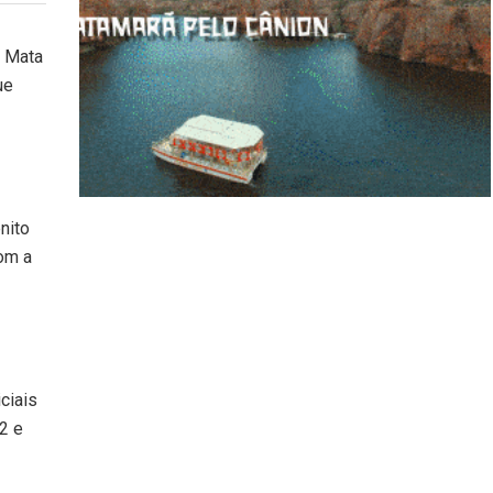
e Mata
ue
nito
om a
ciais
2 e