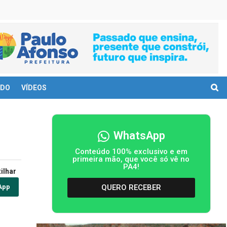
DO
VÍDEOS
WhatsApp
Conteúdo 100% exclusivo e em
primeira mão, que você só vê no
PA4!
ilhar
QUERO RECEBER
App