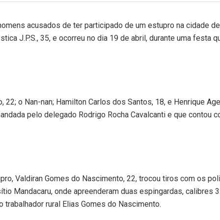
o homens acusados de ter participado de um estupro na cidade d
ica J.P.S., 35, e ocorreu no dia 19 de abril, durante uma festa q
 22; o Nan-nan; Hamilton Carlos dos Santos, 18, e Henrique Age
omandada pelo delegado Rodrigo Rocha Cavalcanti e que contou c
pro, Valdiran Gomes do Nascimento, 22, trocou tiros com os poli
sítio Mandacaru, onde apreenderam duas espingardas, calibres 3
 o trabalhador rural Elias Gomes do Nascimento.