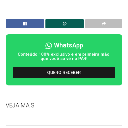
WhatsApp
Conteúdo 100% exclusivo e em primeira mão,
que você só vê no PA4!
QUERO RECEBER
VEJA MAIS