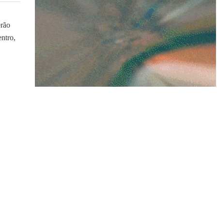
erão
ntro,