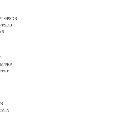
PPS/PSDB
S/PSDB
AR
P
EM/PRP
/PRP
TN
T/PTN