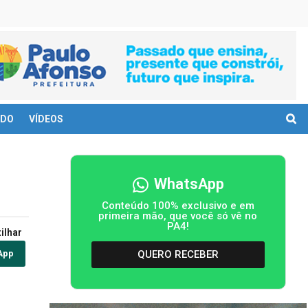
DO
VÍDEOS
WhatsApp
Conteúdo 100% exclusivo e em
primeira mão, que você só vê no
PA4!
ilhar
QUERO RECEBER
App