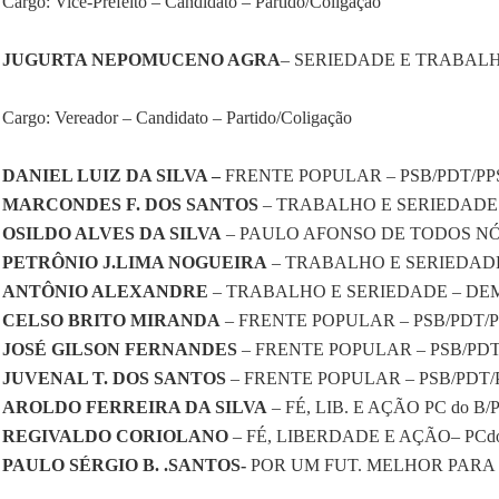
Cargo: Vice-Prefeito – Candidato – Partido/Coligação
JUGURTA NEPOMUCENO AGRA
– SERIEDADE E TRABALH
Cargo: Vereador – Candidato – Partido/Coligação
DANIEL LUIZ DA SILVA –
FRENTE POPULAR – PSB/PDT/PP
MARCONDES F. DOS SANTOS
– TRABALHO E SERIEDADE 
OSILDO ALVES DA SILVA
– PAULO AFONSO DE TODOS NÓS
PETRÔNIO J.LIMA NOGUEIRA
– TRABALHO E SERIEDADE
ANTÔNIO ALEXANDRE
– TRABALHO E SERIEDADE – DE
CELSO BRITO MIRANDA
– FRENTE POPULAR – PSB/PDT/
JOSÉ GILSON FERNANDES
– FRENTE POPULAR – PSB/PDT
JUVENAL T. DOS SANTOS
– FRENTE POPULAR – PSB/PDT/
AROLDO FERREIRA DA SILVA
– FÉ, LIB. E AÇÃO PC do B
REGIVALDO CORIOLANO
– FÉ, LIBERDADE E AÇÃO– PCd
PAULO SÉRGIO B. .SANTOS-
POR UM FUT. MELHOR PARA P.