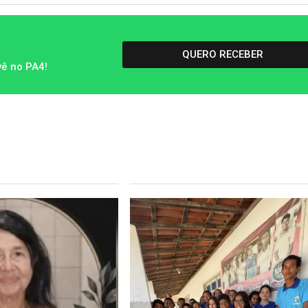
QUERO RECEBER
vê no PA4!